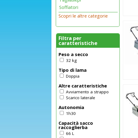
Soffiatori
Scopri le altre categorie
Filtra per
caratteristiche
Peso a secco
32 kg
Tipo di lama
Doppia
Altre caratteristiche
Avviamento a strappo
Scarico laterale
Autonomia
1h30
Capacità sacco
raccoglierba
66 L