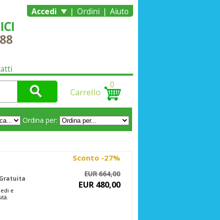
|
|
Accedi
Ordini
Aiuto
atti
0
Carrello
Ordina per:
Sconto -27%
EUR 664,00
Gratuita
EUR 480,00
medi e
ità.