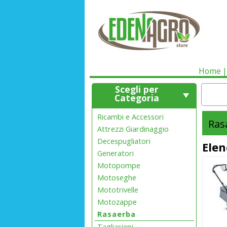
Home
Scegli per
Categoria
Ricambi e Accessori
Ras
Attrezzi Giardinaggio
Decespugliatori
Elen
Generatori
Motopompe
Motoseghe
Mototrivelle
Motozappe
Rasaerba
Tagliasiepi