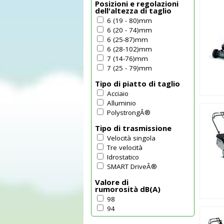
Posizioni e regolazioni
dell'altezza di taglio
6 (19 - 80)mm
6 (20 - 74)mm
6 (25-87)mm
6 (28-102)mm
7 (14-76)mm
7 (25 - 79)mm
Tipo di piatto di taglio
Acciaio
Alluminio
PolystrongÂ®
Tipo di trasmissione
Velocità singola
Tre velocità
Idrostatico
SMART DriveÂ®
Valore di
rumorosità dB(A)
98
94