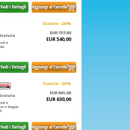
Sconto -26%
EUR 737,00
Gratuita
EUR 540,00
medi e
tà .
Sconto -26%
EUR 861,00
Gratuita
EUR 630,00
medi e
tivo e doppia
NE