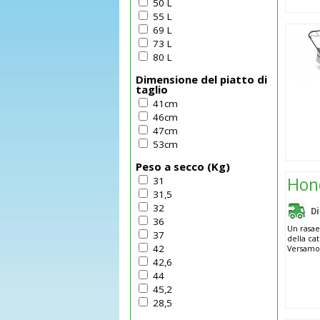
50 L
55 L
69 L
73 L
80 L
Dimensione del piatto di
taglio
41cm
46cm
47cm
53cm
Peso a secco (Kg)
Hon
31
31,5
32
D
36
Un rasae
37
della cat
42
Versamow
42,6
44
45,2
28,5