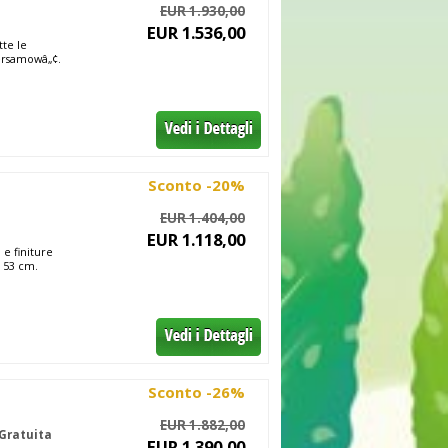
EUR 1.930,00
EUR 1.536,00
tte le
Versamowâ„¢.
Sconto -20%
EUR 1.404,00
EUR 1.118,00
e finiture
o 53 cm.
Sconto -26%
EUR 1.882,00
Gratuita
EUR 1.390,00