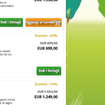
tte le
Versamowâ„¢.
Sconto -22%
EUR 899,00
EUR 699,00
 e ideale
glio 53 cm.
Sconto -19%
EUR 1.554,00
EUR 1.249,00
appeti erbosi
e di taglio