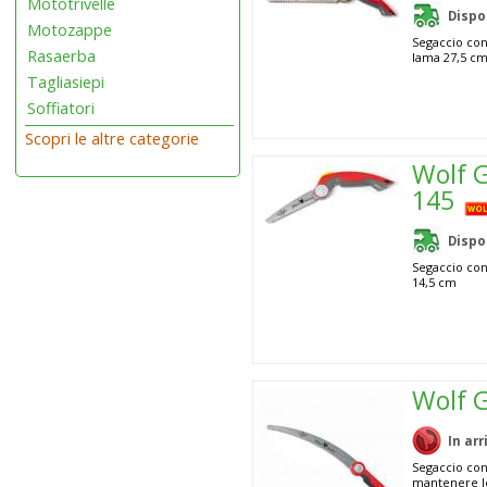
Mototrivelle
Dispo
Motozappe
Segaccio con
Rasaerba
lama 27,5 c
Tagliasiepi
Soffiatori
Scopri le altre categorie
Wolf 
145
Dispo
Segaccio con
14,5 cm
Wolf 
In arr
Segaccio con
mantenere le