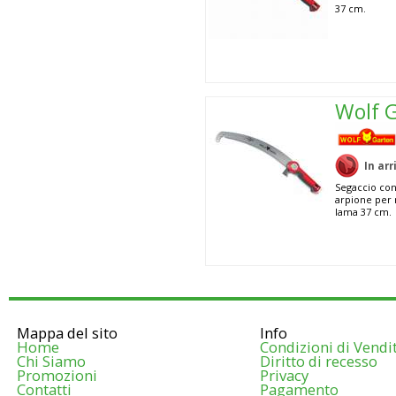
37 cm.
Wolf 
In arr
Segaccio con
arpione per 
lama 37 cm.
Mappa del sito
Info
Home
Condizioni di Vendi
Chi Siamo
Diritto di recesso
Promozioni
Privacy
Contatti
Pagamento