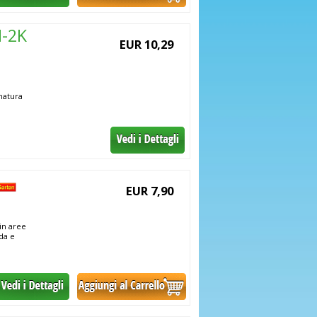
N-2K
EUR 10,29
natura
EUR 7,90
in aree
da e