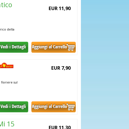
tico
EUR 11,90
rico della
EUR 7,90
 fioriere sul
Mi 15
EUR 11,30