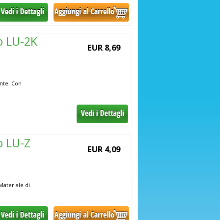
o LU-2K
EUR 8,69
ante. Con
o LU-Z
EUR 4,09
 Materiale di