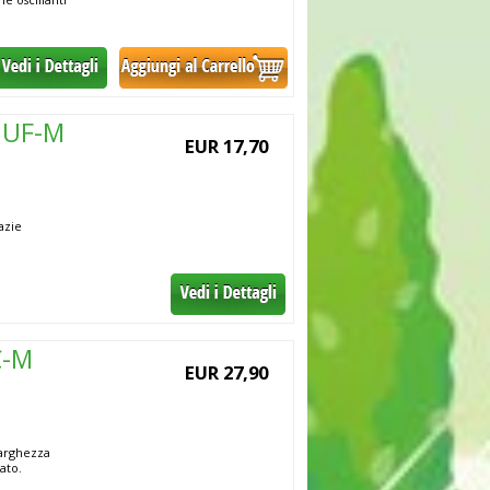
i UF-M
EUR 17,70
azie
C-M
EUR 27,90
larghezza
ato.