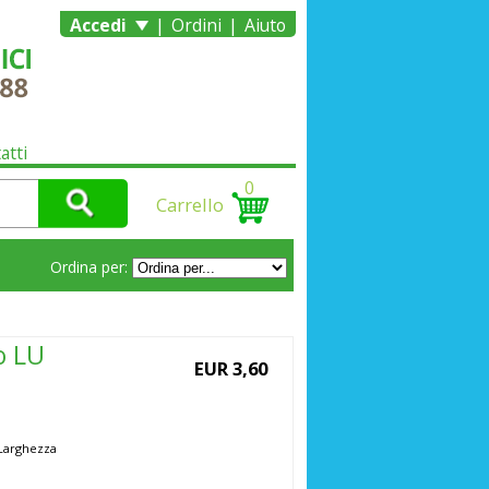
|
|
Accedi
Ordini
Aiuto
atti
0
Carrello
Ordina per:
o LU
EUR 3,60
. Larghezza