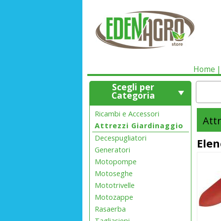
Home
Scegli per
Categoria
Ricambi e Accessori
Att
Attrezzi Giardinaggio
Decespugliatori
Elen
Generatori
Motopompe
Motoseghe
Mototrivelle
Motozappe
Rasaerba
Tagliasiepi